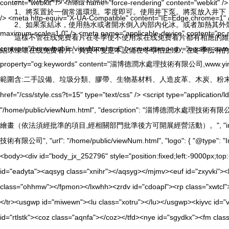
1、將泵置於一個常溫環境。零度即可。使用井下泵。將泵放入井下，
2、如果泵結冰，使用熱水或者開水倒入內部內化冰。或者加熱其外殼
這樣不管在线免费看片在冬季使不使用泵在线免费看片都有相應的維護方法
結冰凍壞在线免费看片。其實不隻是本設備在冬季怕上凍，在冬季所