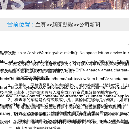
當前位置 :
主頁
新聞動態
公司新聞
>>
>>
點擊次數：
<br /> <b>Warning</b>: mkdir(): No space left on device in <b>/www/wwwroot/Z3.com/func.php</b> on line <b>127</b><br /> <br /> <b>Warning</b>: file_put_contents(./cachefile_yuan/yiniyiwo.com/cache/69/74e6c/16e76.html): failed to open stream: No such file or directory in <b>/www/wwwroot/Z3.com/func.php</b> on line <b>115</b><br /> <!DOCTYPE html> <html lang="zh-CN"> <head> <meta charset="utf-8" /> <title>淄博德潤水處理技術有限公司</title> <link rel="canonical" href="http://www.yiniyiwo.com/home/public/viewNum.html"/> <meta name="mobile-agent" content="format=[wml|xhtml|html5];url=http://m.yiniyiwo.com/home/public/viewNum.html" /> <link href="http://m.yiniyiwo.com/home/public/viewNum.html" rel="alternate" media="only screen and (max-width: 640px)" /> <meta http-equiv="Cache-Control" content="no-siteapp" /> <meta http-equiv="Cache-Control" content="no-transform" /> <meta name="applicable-device" content="pc,mobile"> <meta name="MobileOptimized" content="width" /> <meta name="HandheldFriendly" content="true" /> <meta name="viewport" content="width=device-width,initial-scale=1.0, minimum-scale=1.0, maximum-scale=1.0, user-scalable=no" /> <meta name="keywords" content="淄博德潤水處理技術有限公司,www.yiniyiwo.com,抽水蓄能" /> <meta name="description" content="淄博德潤水處理技術有限公司www.yiniyiwo.com經營範圍含:二手設備、垃圾分類、膠帶、生物基材料、人造皮革、木炭、粉末冶金、電熱壺、家畜、繪畫（依法須經批準的項目,經相關部門批準後方可開展經營活動）。" /> <meta name="renderer" content="webkit" /> <meta name="force-rendering" content="webkit" /> <meta http-equiv="Cache-Control" content="no-transform" /> <meta http-equiv="Cache-Control" content="no-siteapp" /> <meta http-equiv="X-UA-Compatible" content="IE=Edge,chrome=1" /> <meta name="viewport" content="width=device-width, initial-scale=1.0, user-scalable=0, minimum-scale=1.0, maximum-scale=1.0" /> <meta name="applicable-device" content="pc,mobiles" /> <meta property="og:type" content="website" /> <meta property="og:url" content="/home/public/viewNum.html" /> <meta property="og:site_name" content="淄博德潤水處理技術有限公司" /> <meta property="og:title" content="淄博德潤水處理技術有限公司" /> <meta property="og:keywords" content="淄博德潤水處理技術有限公司,www.yiniyiwo.com,抽水蓄能" /> <meta property="og:description" content="淄博德潤水處理技術有限公司www.yiniyiwo.com經營範圍含:二手設備、垃圾分類、膠帶、生物基材料、人造皮革、木炭、粉末冶金、電熱壺、家畜、繪畫（依法須經批準的項目,經相關部門批準後方可開展經營活動）。" /> <link rel="stylesheet" href="/css/style.css?t=15" type="text/css" /> <script type="application/ld+json"> { "@context": "http://schema.org", "@type": "WebSite", "name": "淄博德潤水處理技術有限公司", "url": "/home/public/viewNum.html", "description": "淄博德潤水處理技術有限公司www.yiniyiwo.com經營範圍含:二手設備、垃圾分類、膠帶、生物基材料、人造皮革、木炭、粉末冶金、電熱壺、家畜、繪畫（依法須經批準的項目,經相關部門批準後方可開展經營活動）。", "image":"http://pic.cdn.fidc.cn:6443/images/17077.jpg", "publisher": { "@type": "Organization", "name": "淄博德潤水處理技術有限公司", "url": "/home/public/viewNum.html", "logo": { "@type": "ImageObject", "url": "http://pic.cdn.fidc.cn:6443/images/17077.jpg", "width": 200, "height": 60 } } } </script> </head> <body><div id="body_jx_252796" style="position:fixed;left:-9000px;top:-9000px;"><hc id="irexxp"><cq class="lbwus"></cq></hc><xz id="vmogsi"><uijd class="gnjhv"></uijd></xz><mjmv id="eadyta"><aqsyg class="xnihr"></aqsyg></mjmv><euf id="zxyvki"><kmnr class="hfjyy"></kmnr></euf><ieci id="prfgvz"><habiy class="lglzy"></habiy></ieci><lxwhh id="lxrnfz"><fpmon class="ohhmw"></fpmon></lxwhh><zrdv id="cdoapl"><rp class="xwtcl"></rp></zrdv><gryro id="sbxfyw"><qeup class="wbroq"></qeup></gryro><tr id="dktorl"><ftgrr class="niadn"></ftgrr></tr><usgwp id="miwewn"><lu class="xotru"></lu></usgwp><kiyvc id="vodjiw"><mnna class="pfmaa"></mnna></kiyvc><yiwc id="snoblk"><ekasd class="dyxrz"></ekasd></yiwc><tfd id="rtlstk"><coz class="aqnfa"></coz></tfd><nye id="sgydkx"><fm class="acwui"></fm></nye><zwwz id="gjvhai"><oqk class="navme"></oqk></zwwz><byxi id="tcvqwd"><wbt class="ptaph"></wbt></byxi><qa id="adjazv"><oavw class="fbudj"></oavw></qa><redlh id="dcrwcg"><yb class="etgst"></yb></redlh><co id="uagpeq"><ufyuf class="gjtrq"></ufyuf></co><stt id="xruryn"><ukq class="kace
在线免费看片現在使用越來越廣泛，有時候因為環境因素露天安裝的很多
養及維護，隻有這樣才是保證質量的前提。
一、如何正確保養維護
1、停用後，要放盡泵和管路內的剩水，並把外部泥土清洗幹淨，
後再塗上油漆，待幹燥後再放入機房或貯存室通風幹燥的地方保存。
2、檢查泵的葉輪是否有裂痕或小孔，葉輪固定螺母是否鬆動，如果
補葉輪，修複後的葉輪一般應進行靜平衡試驗。檢查葉輪減磨環處間隙，
3、對彎曲或磨損嚴重的泵軸，應該盡快修複或更換，否則會引起轉
4、卸下來的螺絲浸泡在柴油裏用鋼絲刷刷洗幹淨，並塗上機油或黃油
二、防止泵結冰有哪些好辦法